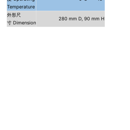
Temperature
外形尺
280 mm D, 90 mm H,450 mm L
Dimension
寸