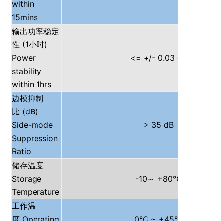
within
15mins
输出功率稳定
(1
)
性
小时
Power
<= +/- 0.03 dB
stability
within 1hrs
边模抑制
(dB)
比
Side-mode
> 35 dB
Suppression
Ratio
储存温度
Storage
-10
+80℃
～
Temperature
工作温
Operating
0°C ~ +45°C
度